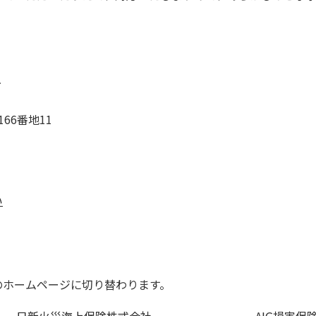
ュ
66番地11
い
のホームページに切り替わります。
日新火災海上保険株式会社
AIG損害保